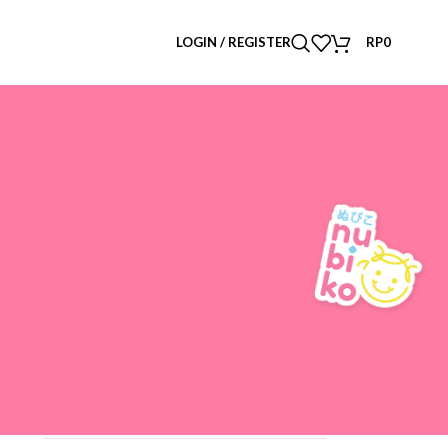
LOGIN / REGISTER
RP
0
CATEGORIES
Masalah Kulit Anak
Parenting
Perawatan rambut
Produk Nubiko
Skincare Anak
Tips
Uncategorized