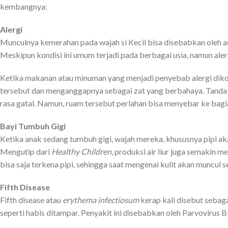
kembangnya:
Alergi
Munculnya kemerahan pada wajah si Kecil bisa disebabkan oleh a
Meskipun kondisi ini umum terjadi pada berbagai usia, namun aler
Ketika makanan atau minuman yang menjadi penyebab alergi dikon
tersebut dan menganggapnya sebagai zat yang berbahaya. Tanda ale
rasa gatal. Namun, ruam tersebut perlahan bisa menyebar ke bagia
Bayi Tumbuh Gigi
Ketika anak sedang tumbuh gigi, wajah mereka, khususnya pipi a
Mengutip dari
Healthy Children
, produksi air liur juga semakin m
bisa saja terkena pipi, sehingga saat mengenai kulit akan muncul s
Fifth Disease
Fifth disease atau
erythema infectiosum
kerap kali disebut sebag
seperti habis ditampar. Penyakit ini disebabkan oleh Parvovirus 