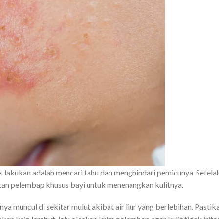
 lakukan adalah mencari tahu dan menghindari pemicunya. Setela
akan pelembap khusus bayi untuk menenangkan kulitnya.
ya muncul di sekitar mulut akibat air liur yang berlebihan. Pastik
an kain lembut, lalu oleskan krim pelembap agar kulit tidak iritas