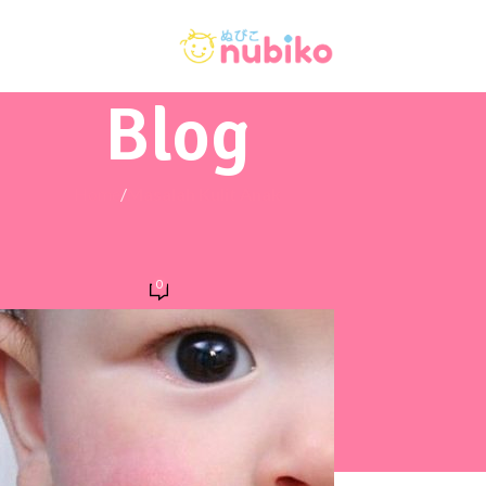
Blog
Home
/
Masalah Kulit Anak
KULIT ANAK
ulit Anak, Moms Harus Tahu!
0
n October 18, 2025