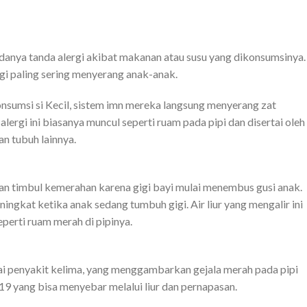
danya tanda alergi akibat makanan atau susu yang dikonsumsinya.
gi paling sering menyerang anak-anak.
sumsi si Kecil, sistem imn mereka langsung menyerang zat
rgi ini biasanya muncul seperti ruam pada pipi dan disertai oleh
n tubuh lainnya.
kan timbul kemerahan karena gigi bayi mulai menembus gusi anak.
eningkat ketika anak sedang tumbuh gigi. Air liur yang mengalir ini
eperti ruam merah di pipinya.
ai penyakit kelima, yang menggambarkan gejala merah pada pipi
B19 yang bisa menyebar melalui liur dan pernapasan.