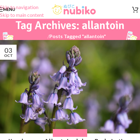
Skip to navigation
MENU
Skip to main content
Tag Archives: allantoin
Home
/
Posts Tagged "allantoin"
03
OCT
PRODUK NUBIKO