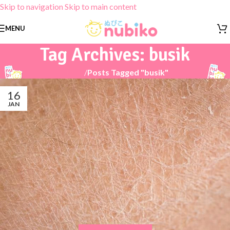
Skip to navigation
Skip to main content
MENU
Tag Archives: busik
Home
/
Posts Tagged "busik"
16
JAN