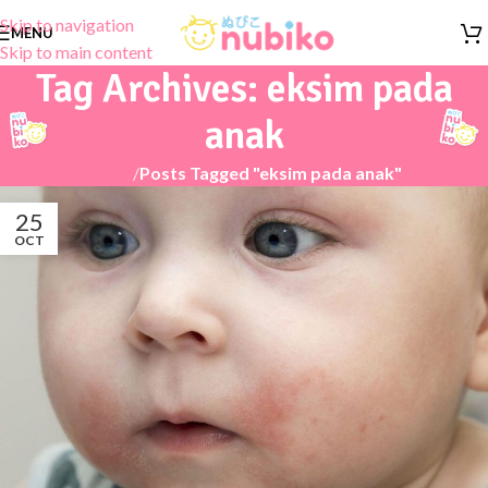
Skip to navigation
MENU
Skip to main content
Tag Archives: eksim pada
anak
Home
/
Posts Tagged "eksim pada anak"
25
OCT