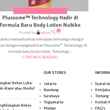
PRODUK NUBIKO
,
SKINCARE ANAK
Plussome™ Technology Hadir di
Formula Baru Body Lotion Nubiko
0
Posted by
admin
ubiko memanfaatkan kemajuan teknologi sebagai
vasi dengan menghadirkan Plussome™ Technology di
formula baru body lotion. Teknologi ...
CONTINUE READING
OUR STORES
INFORMA
angkan Bekas Luka:
Jakarta
Syarat d
ik Alami atau Medis?
Bandung
Kebijaka
Surabaya
Tentang
Yogyakarta
Kontak 
nghilangkan Bekas
Medan
FAQ’s