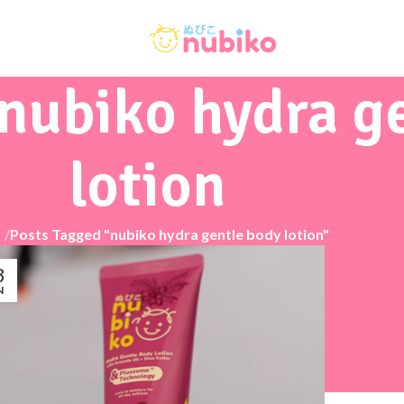
 nubiko hydra g
lotion
e
/
Posts Tagged "nubiko hydra gentle body lotion"
3
N