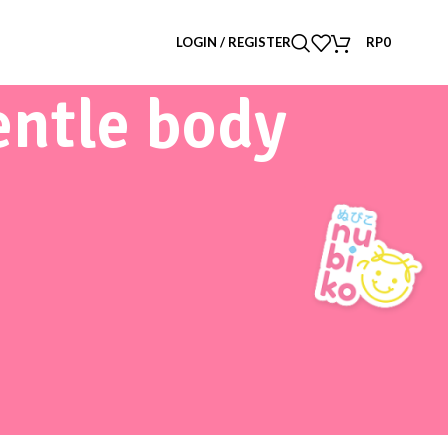
LOGIN / REGISTER
RP
0
entle body