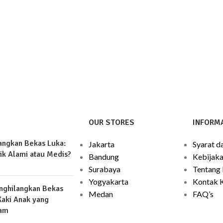
OUR STORES
INFORMA
angkan Bekas Luka:
Jakarta
Syarat d
ik Alami atau Medis?
Bandung
Kebijaka
Surabaya
Tentang
Yogyakarta
Kontak 
nghilangkan Bekas
Medan
FAQ’s
Kaki Anak yang
am