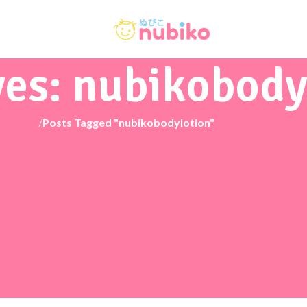
ves: nubikobody
Home
/
Posts Tagged "nubikobodylotion"