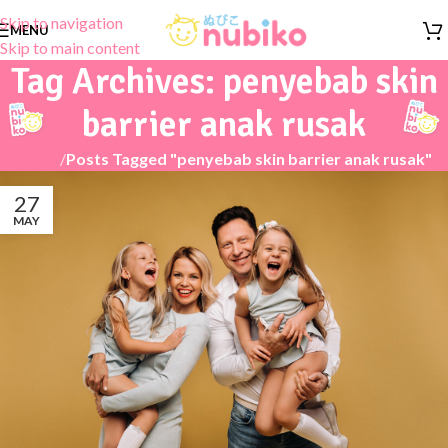
Skip to navigation
MENU
Skip to main content
Tag Archives: penyebab skin
barrier anak rusak
Home
/
Posts Tagged "penyebab skin barrier anak rusak"
27
MAY