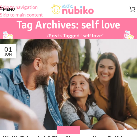
Skip to navigation
MENU
Skip to main content
Tag Archives: self love
Home
/
Posts Tagged "self love"
01
JUN
PARENTING