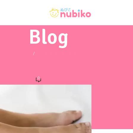
Blog
Home
/
Masalah Kulit Anak
KULIT ANAK
enyebab dan Cara Mengatasinya
0
n
On July 15, 2025