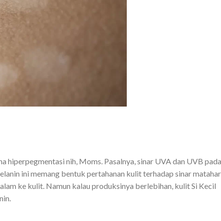
ena hiperpegmentasi nih, Moms. Pasalnya, sinar UVA dan UVB pad
lanin ini memang bentuk pertahanan kulit terhadap sinar matahari
lam ke kulit. Namun kalau produksinya berlebihan, kulit Si Kecil
nin.