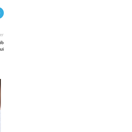
er
ib
ui
14
SEP