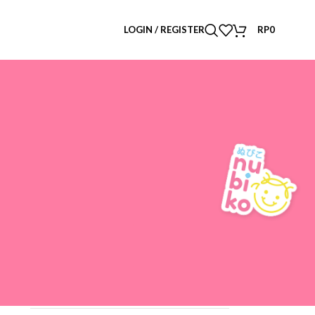
LOGIN / REGISTER
RP
0
CATEGORIES
Masalah Kulit Anak
Parenting
Perawatan rambut
Produk Nubiko
Skincare Anak
Tips
Uncategorized