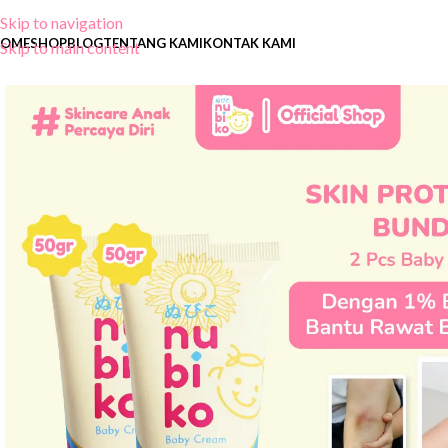
Skip to navigation
OME
SHOP
BLOG
TENTANG KAMI
KONTAK KAMI
Skip to main content