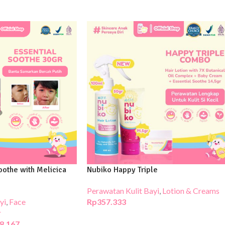
oothe with Melicica
Nubiko Happy Triple
Perawatan Kulit Bayi
,
Lotion & Creams
yi
,
Face
Rp
357.333
r
8.167