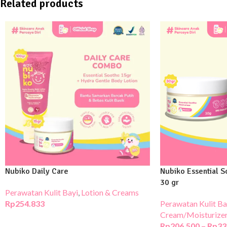
Related products
Nubiko Daily Care
Nubiko Essential S
30 gr
Perawatan Kulit Bayi
,
Lotion & Creams
Rp
254.833
Perawatan Kulit Ba
Cream/Moisturize
Rp
206.500
–
Rp
33