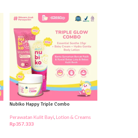
Nubiko Happy Triple Combo
Nubiko Moist Sk
Perawatan Kulit Bayi
,
Lotion & Creams
Perawatan Kulit
Rp
357.333
Rp
263.333