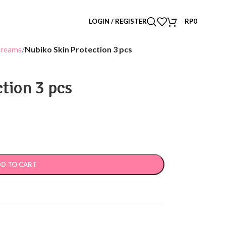
LOGIN / REGISTER
RP
0
Creams
/
Nubiko Skin Protection 3 pcs
tion 3 pcs
D TO CART