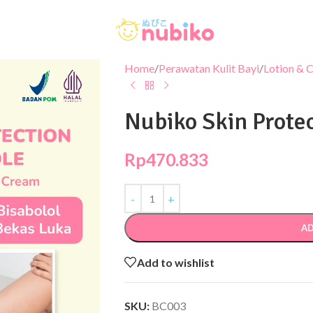
Home
/
Perawatan Kulit Bayi
/
Lotion & 
Nubiko Skin Protec
Rp
470.833
AD
Add to wishlist
SKU:
BC003