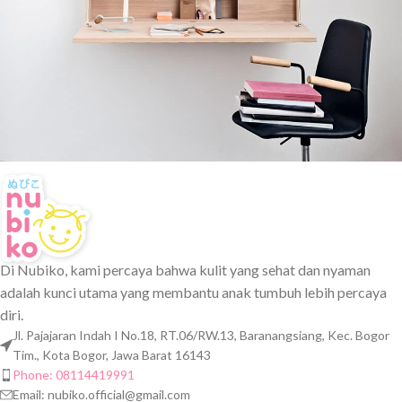
Venenatis nam phasellus
Lighting
Di Nubiko, kami percaya bahwa kulit yang sehat dan nyaman
adalah kunci utama yang membantu anak tumbuh lebih percaya
diri.
Jl. Pajajaran Indah I No.18, RT.06/RW.13, Baranangsiang, Kec. Bogor
Tim., Kota Bogor, Jawa Barat 16143
Phone: 08114419991
Email:
nubiko.official@gmail.com