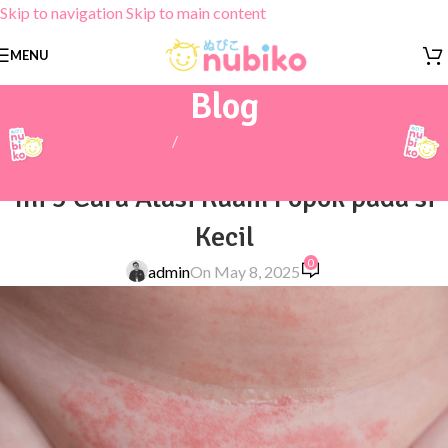
Skip to navigation
Skip to main content
MENU
Blog
Home
/
Masalah Kulit Anak
MASALAH KULIT ANAK
Ini 5 Cara Atasi Ruam Popok pada si
Kecil
0
admin
On May 8, 2025