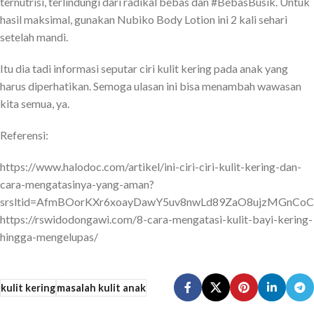
ternutrisi, terlindungi dari radikal bebas dan #BebasBusik. Untuk
hasil maksimal, gunakan Nubiko Body Lotion ini 2 kali sehari
setelah mandi.
Itu dia tadi informasi seputar ciri kulit kering pada anak yang
harus diperhatikan. Semoga ulasan ini bisa menambah wawasan
kita semua, ya.
Referensi:
https://www.halodoc.com/artikel/ini-ciri-ciri-kulit-kering-dan-
cara-mengatasinya-yang-aman?
srsltid=AfmBOorKXr6xoayDawY5uv8nwLd89ZaO8ujzMGnCo
https://rswidodongawi.com/8-cara-mengatasi-kulit-bayi-kering-
hingga-mengelupas/
kulit kering
masalah kulit anak