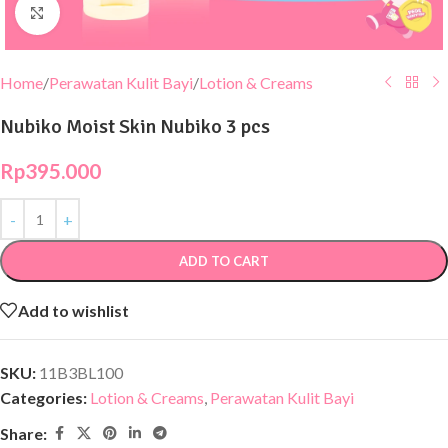
Click to enlarge
Home
/
Perawatan Kulit Bayi
/
Lotion & Creams
Nubiko Moist Skin Nubiko 3 pcs
Rp
395.000
ADD TO CART
Add to wishlist
SKU:
11B3BL100
Categories:
Lotion & Creams
,
Perawatan Kulit Bayi
Share: