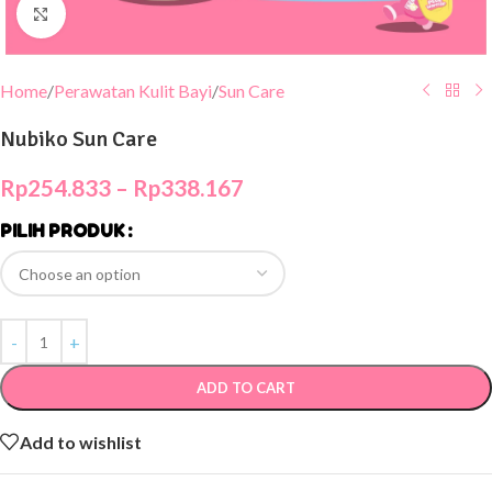
Click to enlarge
Home
/
Perawatan Kulit Bayi
/
Sun Care
Nubiko Sun Care
Rp
254.833
–
Rp
338.167
PILIH PRODUK
ADD TO CART
Add to wishlist